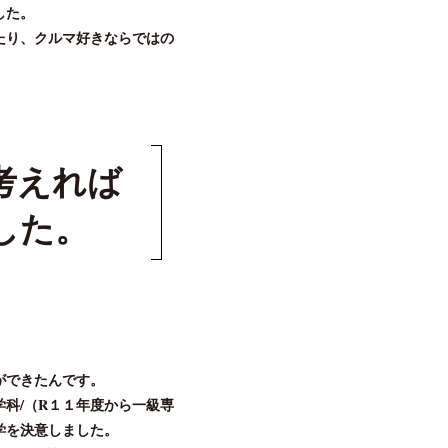
した。
たり、クルマ好きならではの
考えれば
した。
ができたんです。
科/（R１１年度から⼀級専
学を決意しました。