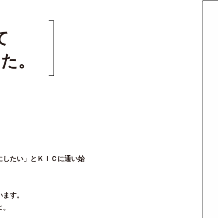
て
した。
にしたい」とＫＩＣに通い始
います。
よ。