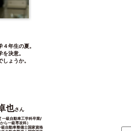
学４年生の夏。
学を決意。
でしょうか。
卓也
さん
 ⼀級⾃動⾞⼯学科卒業/
度から⼀級専攻科）
一級自動車整備士国家資格