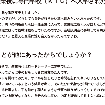
卒業後に専門学校（ＫＩＣ）へ入学され
、急な進路変更をしました。
たのですが、どうしても自分が行きたい道へ進みたいと思ったのです。
で、周りの同級生たちは一般企業に入って、営業職に就く人がほとんど
業職に絞って就職活動をしていたのですが、会社説明会に参加しても将
こだ！」と思える企業に巡り会えなかったんですよね。
ことが他にあったからでしょうか？
好きで、高校時代はロードレーサーに夢中でした。
取ってからは車のおもしろさに目覚めたんです。
ットを開けてみたり、オイルを注したりと時間を忘れて車いじりをしてい
職に向いている」という結果が出て、そのたびに気持ちが揺れていまし
する仕事より、手を動かす職人のような仕事のほうがしっくりくるので
っている暇がなくなり、自分の心に従い、内定を辞退してＫＩＣへ進むこ