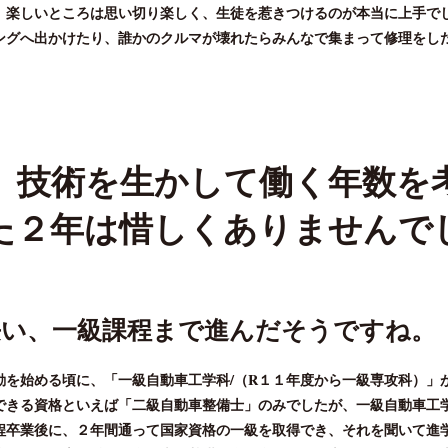
、楽しいところは思い切り楽しく、生徒を惹きつけるのが本当に上手で
ングへ出かけたり、誰かのクルマが壊れたらみんなで集まって修理をし
、技術を生かして働く年数を
た２年は惜しくありませんで
長い、一級課程まで進んだそうですね。
動を始める頃に、「⼀級⾃動⾞⼯学科/（R１１年度から⼀級専攻科）」
できる資格といえば「⼆級⾃動⾞整備⼠」のみでしたが、⼀級⾃動⾞⼯学
程卒業後に、２年間通って国家資格の⼀級を取得でき、それを聞いて進