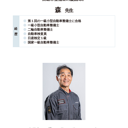
森
先生
第１回の一級小型自動車整備士に合格
一級小型自動車整備士
経
二輪自動車整備士
自動車検査員
歴
日産検定１級
国家⼀級⾃動⾞整備⼠