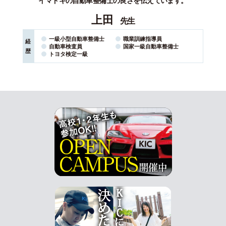
イマドキの自動車整備士の良さを伝えています。
上田
先生
一級小型自動車整備士
職業訓練指導員
経
自動車検査員
国家⼀級⾃動⾞整備⼠
歴
トヨタ検定一級