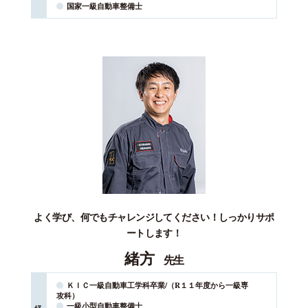
国家⼀級⾃動⾞整備⼠
よく学び、何でもチャレンジしてください！しっかりサポ
ートします！
緒方
先生
ＫＩＣ一級自動車工学科卒業/（R１１年度から一級専
攻科）
一級小型自動車整備士