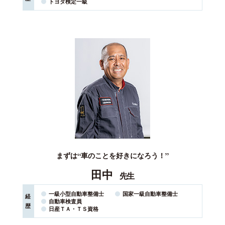
トヨタ検定一級
まずは“車のことを好きになろう！”
田中
先生
一級小型自動車整備士
国家⼀級⾃動⾞整備⼠
経
自動車検査員
歴
日産ＴＡ・ＴＳ資格