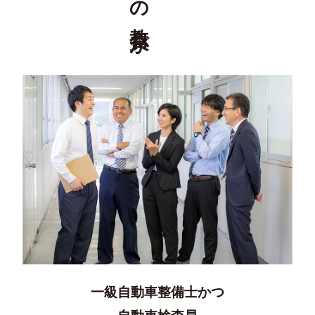
⼀級⾃動⾞整備⼠かつ