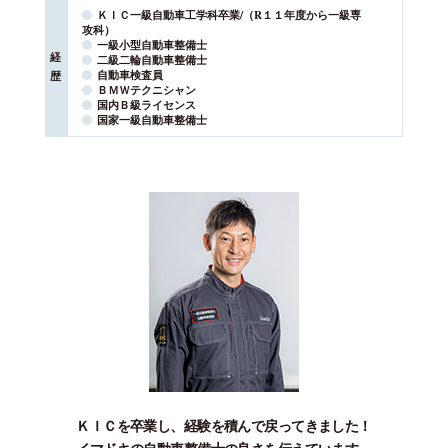
ＫＩＣ一級自動車工学科卒業/（R１１年度から一級専
攻科）
一級小型自動車整備士
経
二級二輪自動車整備士
自動車検査員
歴
ＢＭＷテクニシャン
国内Ｂ級ライセンス
国家⼀級⾃動⾞整備⼠
ＫＩＣを卒業し、経験を積んで戻ってきました！