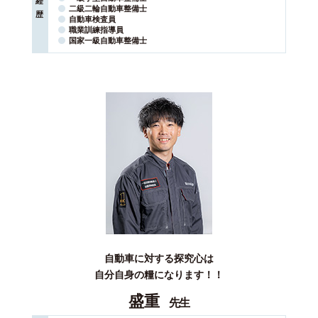
経
二級二輪自動車整備士
歴
自動車検査員
職業訓練指導員
国家⼀級⾃動⾞整備⼠
自動車に対する探究心は
自分自身の糧になります！！
盛重
先生