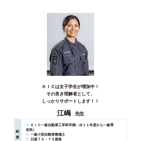
ＫＩＣは女子学生が増加中！
その良き理解者として、
しっかりサポートします！！
江嶋
先生
ＫＩＣ一級自動車工学科卒業/（R１１年度から一級専
攻科）
経
一級小型自動車整備士
歴
日産ＴＡ・ＴＳ資格