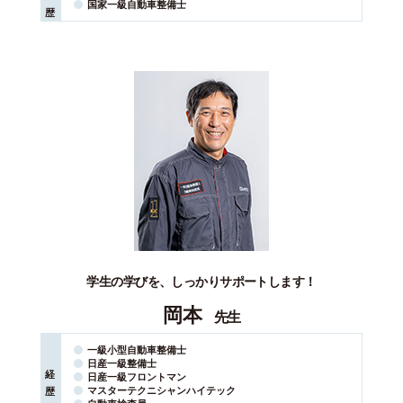
国家⼀級⾃動⾞整備⼠
歴
学生の学びを、しっかりサポートします！
岡本
先生
一級小型自動車整備士
日産一級整備士
経
日産一級フロントマン
マスターテクニシャンハイテック
歴