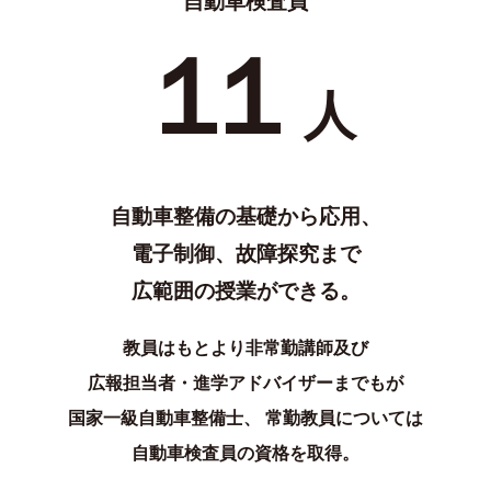
⾃動⾞検査員
１
１
人
⾃動⾞整備の基礎から応⽤、
電⼦制御、故障探究まで
広範囲の授業ができる。
教員はもとより⾮常勤講師及び
広報担当者・進学アドバイザーまでもが
国家⼀級⾃動⾞整備⼠、
常勤教員については
⾃動⾞検査員の資格を取得。