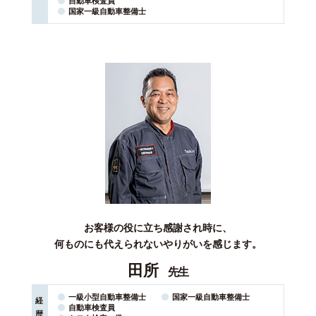
自動車検査員
国家⼀級⾃動⾞整備⼠
お客様の役に立ち感謝され時に、
何ものにも代えられないやりがいを感じます。
田所
先生
一級小型自動車整備士
国家⼀級⾃動⾞整備⼠
経
自動車検査員
歴