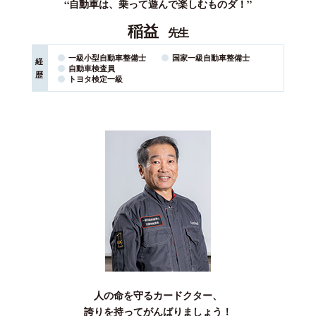
“自動車は、乗って遊んで楽しむものダ！”
稲益
先生
一級小型自動車整備士
国家⼀級⾃動⾞整備⼠
経
自動車検査員
歴
トヨタ検定一級
人の命を守るカードクター、
誇りを持ってがんばりましょう！