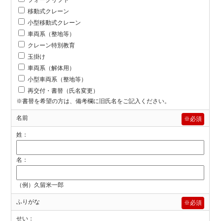
移動式クレーン
小型移動式クレーン
車両系（整地等）
クレーン特別教育
玉掛け
車両系（解体用）
小型車両系（整地等）
再交付・書替（氏名変更）
※書替を希望の方は、備考欄に旧氏名をご記入ください。
名前
※必須
姓：
名：
（例）久留米一郎
ふりがな
※必須
せい：